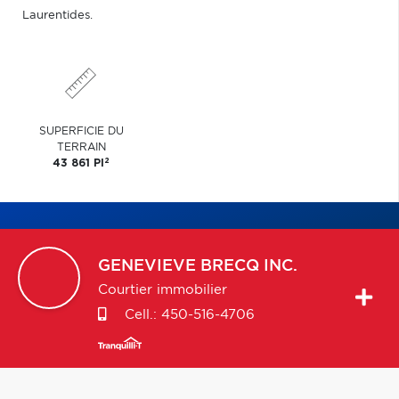
Laurentides.
SUPERFICIE DU
TERRAIN
2
43 861 PI
GENEVIEVE
BRECQ INC.
Courtier immobilier
Cell.:
450-516-4706