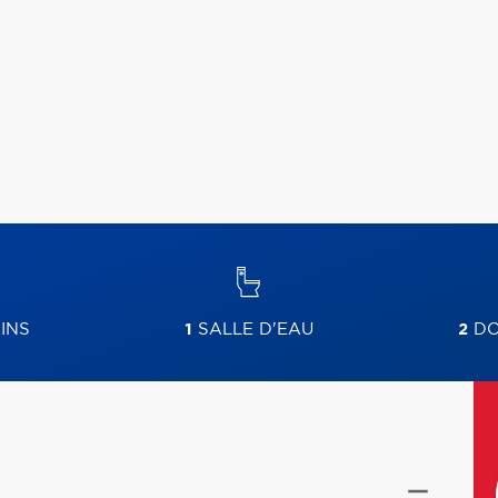
INS
1
SALLE D'EAU
2
DO