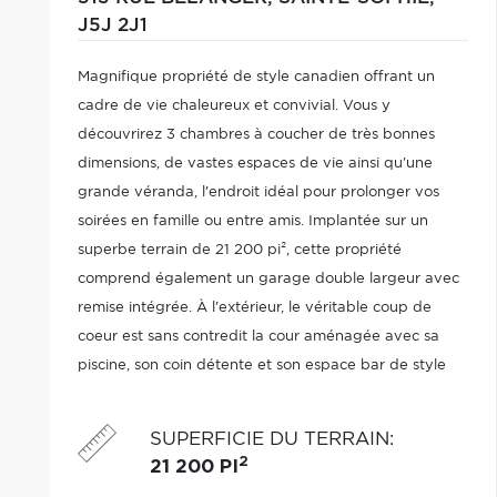
J5J 2J1
Magnifique propriété de style canadien offrant un
cadre de vie chaleureux et convivial. Vous y
découvrirez 3 chambres à coucher de très bonnes
dimensions, de vastes espaces de vie ainsi qu'une
grande véranda, l'endroit idéal pour prolonger vos
soirées en famille ou entre amis. Implantée sur un
superbe terrain de 21 200 pi², cette propriété
comprend également un garage double largeur avec
remise intégrée. À l'extérieur, le véritable coup de
coeur est sans contredit la cour aménagée avec sa
piscine, son coin détente et son espace bar de style
tropical, créant une ambiance de vacances à domicile.
Un véritable havre de paix à découvrir !
SUPERFICIE DU TERRAIN
:
2
21 200 PI